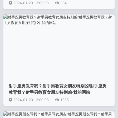
2024-01-20 12:06:03
254
射手座男教育我？射手男教育女朋友特别凶/射手座男
教育我？射手男教育女朋友特别凶-我的网站
2024-01-20 12:00:03
1955