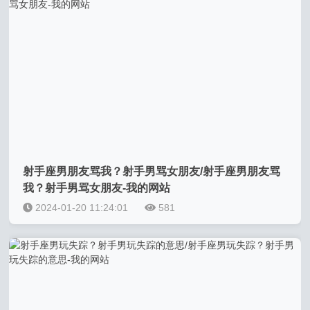
射手座男朋友骂我？射手男骂女朋友/射手座男朋友骂
我？射手男骂女朋友-我的网站
2024-01-20 11:24:01
581