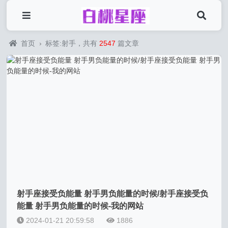
首页
›
标签:射手，共有
2547
篇文章
射手座接受负能量 射手男负能量的时候/射手座接受负
能量 射手男负能量的时候-我的网站
2024-01-21 20:59:58
1886