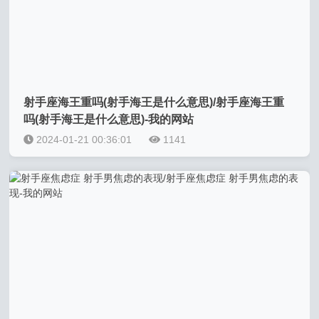
射手座海王重吗(射手海王是什么意思)/射手座海王重
吗(射手海王是什么意思)-我的网站
2024-01-21 00:36:01
1141