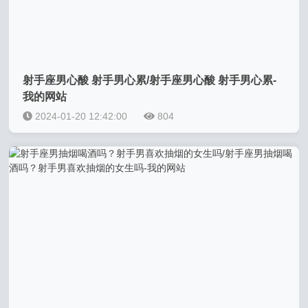
射手座男心酸 射手男心累/射手座男心酸 射手男心累-
我的网站
2024-01-20 12:42:00
804