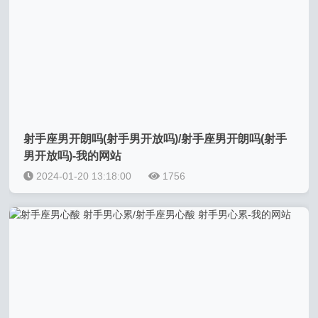
射手座男开朗吗(射手男开放吗)/射手座男开朗吗(射手
男开放吗)-我的网站
2024-01-20 13:18:00
1756