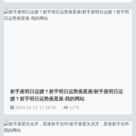
射手座明日运掳？射手明日运势座星座/射手座明日运
掳？射手明日运势座星座-我的网站
2024-01-21 17:18:00
1775