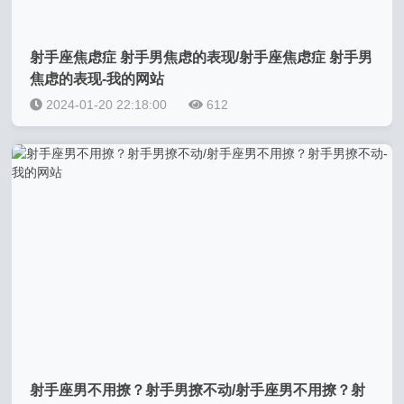
射手座焦虑症 射手男焦虑的表现/射手座焦虑症 射手男
焦虑的表现-我的网站
2024-01-20 22:18:00
612
射手座男不用撩？射手男撩不动/射手座男不用撩？射