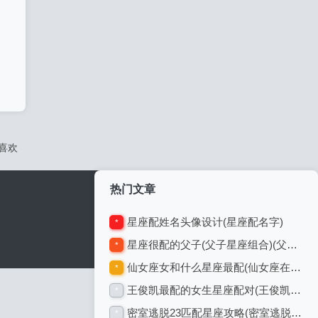
喜欢
热门文章
星座配姓名头像设计(星座配名字)
*
星座很配的父子(父子星座组合)(父母与孩子星座查询配对)
*
仙女座女和什么星座最配(仙女座在什么位置)(仙女座和仙女座星系什么关系)
*
王俊凯最配的女生星座配对(王俊凯喜欢女生脸型)
*
密室逃脱23匹配星座攻略(密室逃脱匹配图案)(密室逃脱系列23攻略)
*