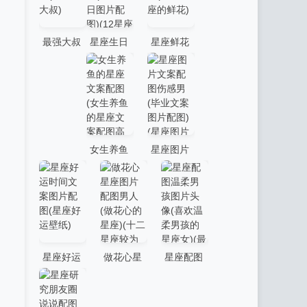
座配图片
图/摩羯座
什么星座
爱情 射手
浪漫的文
最配做夫
最强大叔
星座生日
星座鲜花
座和图片-
案，摩羯
妻)(水瓶座
星座文案
配图图片
文案情绪
我的网站
座文案配
男和什么
配图动漫
伤感带字
配图卡通
图-我的网
星座最配
(12星座大
(29岁生日
(十二星座
站
当情侣)
叔)
图片配图)
的鲜花)
女生养鱼
星座图片
(12星座生
的星座文
文案配图
日图)
案配图(女
伤感男(毕
生养鱼的
业文案图
星座文案
片配图)(星
星座好运
做花心星
星座配图
配图高清)
座图片背
时间文案
座图片配
温柔男孩
景图)
图片配图
图男人(做
图片头像