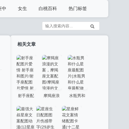
座中
女生
白桃百科
热门标签
相关文章
射手座配
摩羯座浪
水瓶男和
图片爱情
漫的文
什么星座
射手座和
案，摩羯
最配图片
图片/射手
座文案配
(水瓶男和