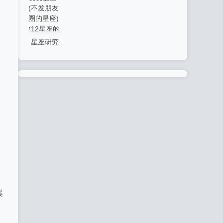
(星座好运
花心的星
(喜欢温柔
壁纸)
座)(十二星
男孩的星
星座研究
座较为花
座女)(最温
朋友圈说
心的星座)
柔的男生
说配图(不
星座)
发朋友圈
的星座)(12
星座的朋
友圈)
案