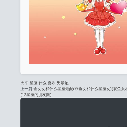
天平
星座
什么
喜欢
男最配
上一篇:
金女女和什么星座最配(双鱼女和什么星座女)(双鱼女
(12星座的朋友圈)