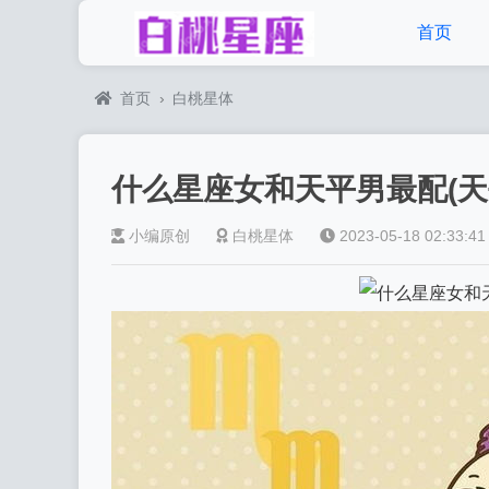
首页
首页
›
白桃星体
什么星座女和天平男最配(天
小编原创
白桃星体
2023-05-18 02:33:41