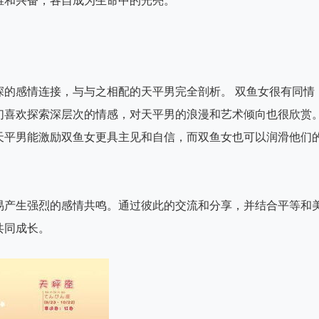
维和兴奋，各自成为生命中的光亮。
深的感情连接，与与之相配的天平男完全剖析。 双鱼女很有同情
们喜欢探索深层次的情感，对天平男的浪漫和艺术倾向也很欣赏
天平男能激励双鱼女更具主见和自信，而双鱼女也可以润滑他们
易产生强烈的感情共鸣。通过彼此的交流和分享，并结合平等和
共同成长。