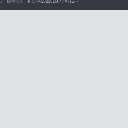
d By 白桃星座
湘ICP备2022016647号-11
-
-