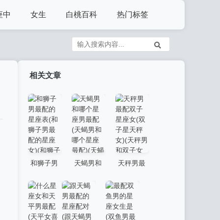
座中
女生
白桃百科
热门标签
相关文章
和狮子男
天蝎男和
天秤男最
最配的星
哪个星座
配双子星
座表(和狮
男最配(天
座女(双子
子男最配
蝎男和哪
星天秤女)