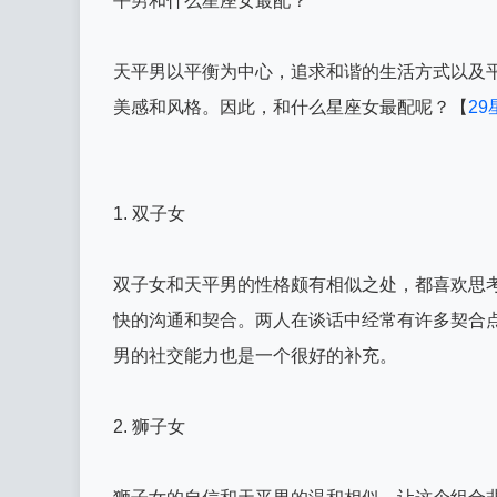
平男和什么星座女最配？
天平男以平衡为中心，追求和谐的生活方式以及
美感和风格。因此，和什么星座女最配呢？【
29
1. 双子女
双子女和天平男的性格颇有相似之处，都喜欢思
快的沟通和契合。两人在谈话中经常有许多契合
男的社交能力也是一个很好的补充。
2. 狮子女