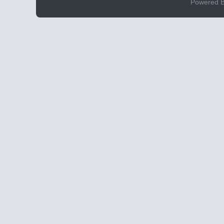
Powere