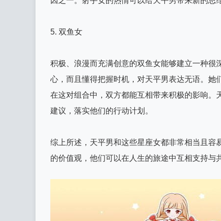
因之一。射手女的热情可以给天平男带来新的思
5. 双鱼女
积极、浪漫而充满创意的双鱼女能够建立一种很
心，而且懂得把握时机，对天平男表达无语。她
在这对组合中，双方都能互相带来积极的影响。
建议，落实他们的行动计划。
综上所述，天平男和这些星座女都非常相当且容
的价值观，他们可以在人生的旅途中互相支持与