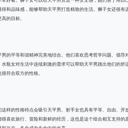
非常好看。狮子女可以给天平男营造一种安全感，她们善于用自
懂得和品味感，能够帮助天平男打造精致的生活。狮子女还很有
更高的目标。
平男的平等和谐精神完美地结合。他们喜欢思考哲学问题、倡导
。水瓶女对生活中连续刺激的需求可以帮助天平男跳出他们的舒
也很符合双方的性格。
们这样的性格特点会吸引天平男。射手女也具有平等、自由、开
都很喜欢旅行、冒险和新鲜的经历，这也是这个组合相互支持的