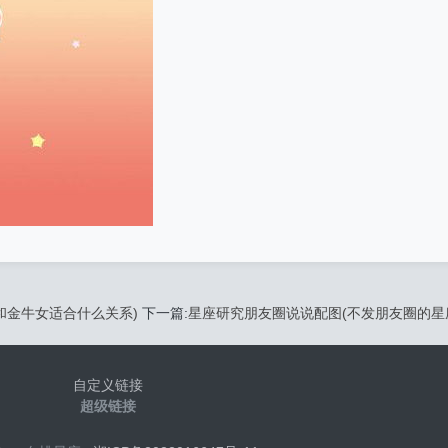
和金牛女适合什么关系)
下一篇:
星座研究朋友圈说说配图(不发朋友圈的星
自定义链接
超级链接