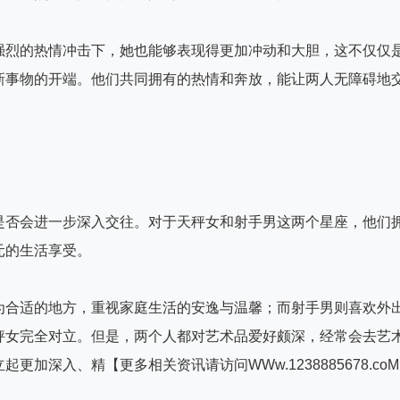
强烈的热情冲击下，她也能够表现得更加冲动和大胆，这不仅仅
新事物的开端。他们共同拥有的热情和奔放，能让两人无障碍地
是否会进一步深入交往。对于天秤女和射手男这两个星座，他们
元的生活享受。
为合适的地方，重视家庭生活的安逸与温馨；而射手男则喜欢外
秤女完全对立。但是，两个人都对艺术品爱好颇深，经常会去艺
加深入、精【更多相关资讯请访问WWw.1238885678.coM