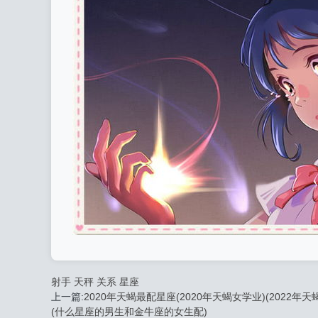
射手
天秤
关系
星座
上一篇:
2020年天蝎最配星座(2020年天蝎女学业)(2022年
(什么星座的男生和金牛座的女生配)