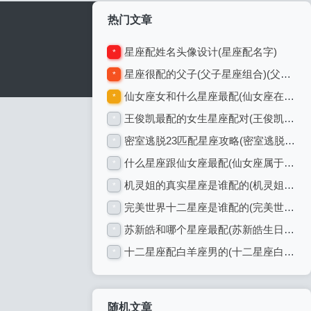
热门文章
星座配姓名头像设计(星座配名字)
*
星座很配的父子(父子星座组合)(父母与孩子星座查询配对)
*
仙女座女和什么星座最配(仙女座在什么位置)(仙女座和仙女座星系什么关系)
*
王俊凯最配的女生星座配对(王俊凯喜欢女生脸型)
*
密室逃脱23匹配星座攻略(密室逃脱匹配图案)(密室逃脱系列23攻略)
*
什么星座跟仙女座最配(仙女座属于什么星座)(仙女座配什么星座最好)
*
机灵姐的真实星座是谁配的(机灵姐的真实身份)(机灵姐真实姓名)
*
完美世界十二星座是谁配的(完美世界人物星座)(完美世界中人物)
*
苏新皓和哪个星座最配(苏新皓生日星座)(苏新皓属啥)
*
十二星座配白羊座男的(十二星座白羊座头像)(十二星座谁和白羊男最配)
*
随机文章