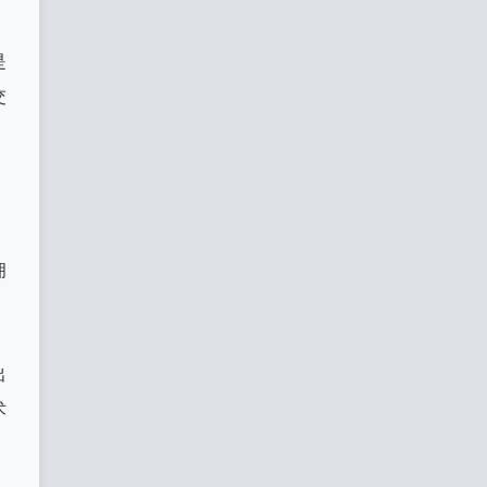
是
交
拥
出
术