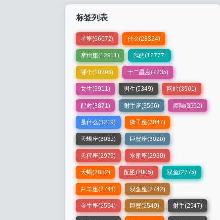
标签列表
星座(66672)
什么(28324)
摩羯座(12911)
我的(12777)
哪个(10396)
十二星座(7235)
女生(5911)
男生(5349)
网站(3901)
配对(3871)
射手座(3566)
摩羯(3552)
是什么(3219)
狮子座(3047)
天蝎座(3035)
巨蟹座(3020)
天秤座(2975)
水瓶座(2930)
天蝎(2882)
配图(2805)
双鱼(2775)
白羊座(2744)
双鱼座(2742)
金牛座(2554)
巨蟹(2549)
射手(2547)