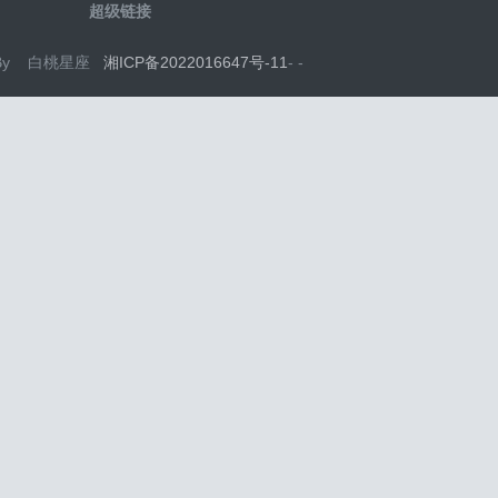
超级链接
d By 白桃星座
湘ICP备2022016647号-11
-
-