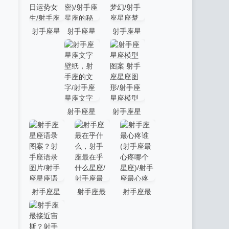
所有星座/
座2021运
最高的是
射手座撩
势)/射手座
谁/射手座
射手座星
射手座星
射手座星
妹鼻祖，
新浪星座
星座身高
座昨日运
座的秘密
座梦幻壁
射手座撩
2021(射手
最高 射手
势 射手座
(射手座的
纸？射手
妹王碾压
座新浪星
座星座身
星座昨日
全部秘密)/
座壁纸 梦
所有星座-
座2021运
高最高的
运势女生/
射手座星
幻/射手座
我的网站
势)-我的网
是谁-我的
射手座星
射手座星
射手座星
座的秘密
星座梦幻
站
网站
座文字壁
座模型图
座昨日运
(射手座的
壁纸？射
纸，射手
案 射手座
势 射手座
全部秘密)-
手座壁纸
座的文字/
星座图形/
星座昨日
我的网站
梦幻-我的
射手座星
射手座星
运势女生-
网站
射手座星
射手座最
射手座最
座文字壁
座模型图
我的网站
座语录图
在乎什
心疼谁(射
纸，射手
案 射手座
案？射手
么，射手
手座最心
座的文字-
星座图形-