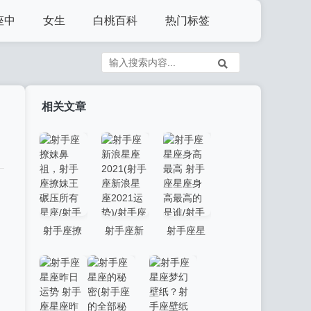
座中
女生
白桃百科
热门标签
相关文章
射手座撩
射手座新
射手座星
妹鼻祖，
浪星座
座身高最
射手座撩
2021(射手
高 射手座
妹王碾压
座新浪星
星座身高