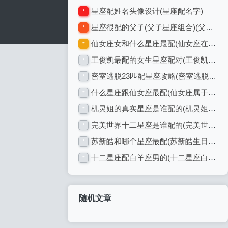
星座配姓名头像设计(星座配名字)
*
星座很配的父子(父子星座组合)(父母与孩子星座查询配对)
*
仙女座女和什么星座最配(仙女座在什么位置)(仙女座和仙女座星系什么关系)
*
王俊凯最配的女生星座配对(王俊凯喜欢女生脸型)
*
密室逃脱23匹配星座攻略(密室逃脱匹配图案)(密室逃脱系列23攻略)
*
什么星座跟仙女座最配(仙女座属于什么星座)(仙女座配什么星座最好)
*
机灵姐的真实星座是谁配的(机灵姐的真实身份)(机灵姐真实姓名)
*
完美世界十二星座是谁配的(完美世界人物星座)(完美世界中人物)
*
苏新皓和哪个星座最配(苏新皓生日星座)(苏新皓属啥)
*
十二星座配白羊座男的(十二星座白羊座头像)(十二星座谁和白羊男最配)
*
随机文章