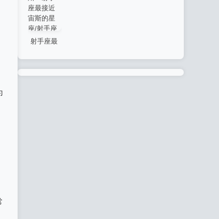
座语录图
座最在乎
疼哪个星
我的网站
我的网站
片/射手座
什么星座/
座)/射手座
射手座最
星座语录
射手座最
最心疼谁
接近宙
图案？射
在乎什
(射手座最
斯？射手
手座语录
么，射手
心疼哪个
座最接近
图片-我的
座最在乎
星座)-我的
为
宙斯的星
网站
什么星座-
网站
座/射手座
我的网站
最接近宙
斯？射手
座最接近
宙斯的星
座-我的网
常
站