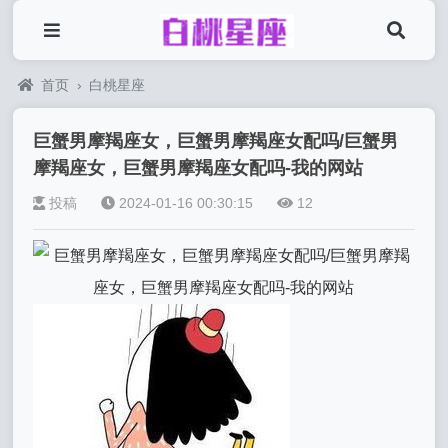
首页
›
白桃星座
巨蟹男摩羯座女，巨蟹男摩羯座女配吗/巨蟹男
摩羯座女，巨蟹男摩羯座女配吗-我的网站
投稿
2024-01-16 00:30:15
12